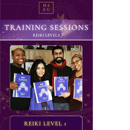
ME
NU